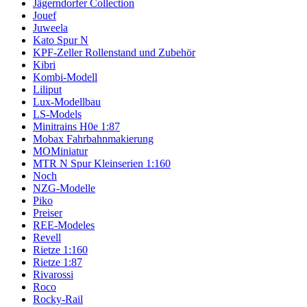
Jägerndorfer Collection
Jouef
Juweela
Kato Spur N
KPF-Zeller Rollenstand und Zubehör
Kibri
Kombi-Modell
Liliput
Lux-Modellbau
LS-Models
Minitrains H0e 1:87
Mobax Fahrbahnmakierung
MOMiniatur
MTR N Spur Kleinserien 1:160
Noch
NZG-Modelle
Piko
Preiser
REE-Modeles
Revell
Rietze 1:160
Rietze 1:87
Rivarossi
Roco
Rocky-Rail