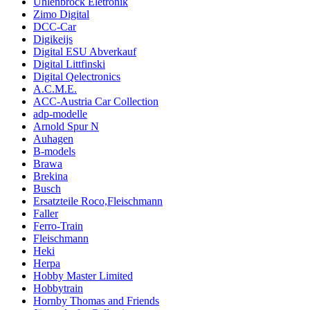
Uhlenbrock Eletronik
Zimo Digital
DCC-Car
Digikeijs
Digital ESU Abverkauf
Digital Littfinski
Digital Qelectronics
A.C.M.E.
ACC-Austria Car Collection
adp-modelle
Arnold Spur N
Auhagen
B-models
Brawa
Brekina
Busch
Ersatzteile Roco,Fleischmann
Faller
Ferro-Train
Fleischmann
Heki
Herpa
Hobby Master Limited
Hobbytrain
Hornby Thomas and Friends