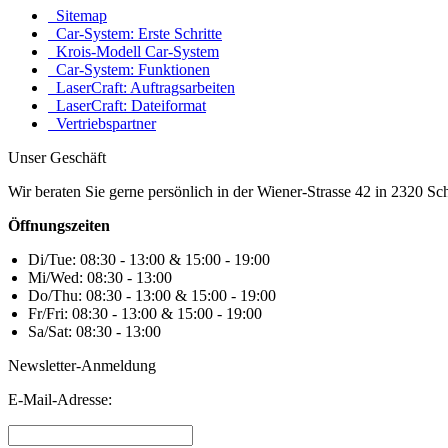
Sitemap
Car-System: Erste Schritte
Krois-Modell Car-System
Car-System: Funktionen
LaserCraft: Auftragsarbeiten
LaserCraft: Dateiformat
Vertriebspartner
Unser Geschäft
Wir beraten Sie gerne persönlich in der Wiener-Strasse 42 in 2320 S
Öffnungszeiten
Di/Tue: 08:30 - 13:00 & 15:00 - 19:00
Mi/Wed: 08:30 - 13:00
Do/Thu: 08:30 - 13:00 & 15:00 - 19:00
Fr/Fri: 08:30 - 13:00 & 15:00 - 19:00
Sa/Sat: 08:30 - 13:00
Newsletter-Anmeldung
E-Mail-Adresse: