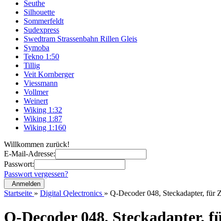
Seuthe
Silhouette
Sommerfeldt
Sudexpress
Swedtram Strassenbahn Rillen Gleis
Symoba
Tekno 1:50
Tillig
Veit Kornberger
Viessmann
Vollmer
Weinert
Wiking 1:32
Wiking 1:87
Wiking 1:160
Willkommen zurück!
E-Mail-Adresse:
Passwort:
Passwort vergessen?
Anmelden
Startseite
»
Digital Qelectronics
»
Q-Decoder 048, Steckadapter, für 
Q-Decoder 048, Steckadapter, f