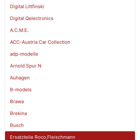
Digital Littfinski
Digital Qelectronics
A.C.M.E.
ACC-Austria Car Collection
adp-modelle
Arnold Spur N
Auhagen
B-models
Brawa
Brekina
Busch
Ersatzteile Roco,Fleischmann