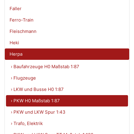
Faller
Ferro-Train
Fleischmann
Heki
Herpa
› Baufahrzeuge H0 Maßstab 1:87
› Flugzeuge
› LKW und Busse H0 1:87
› PKW H0 Maßstab 1:87
› PKW und LKW Spur 1:43
› Trafo, Elektrik