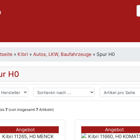
p
tseite
»
Kibri
»
Autos, LKW, Baufahrzeuge
»
Spur H0
ur H0
bis
7
(von insgesamt
7
Artikeln)
Angebot
Angebot