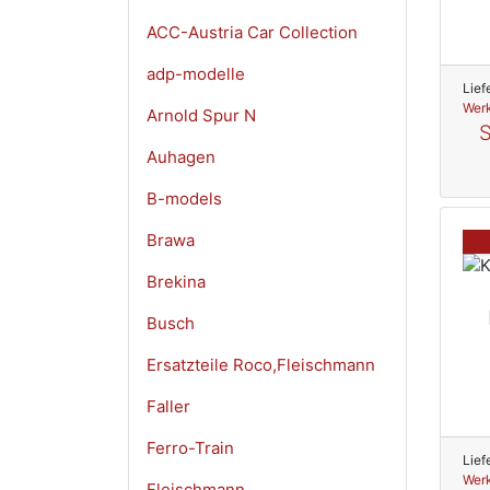
ACC-Austria Car Collection
adp-modelle
Lief
Werk
Arnold Spur N
S
Auhagen
B-models
Brawa
Brekina
Busch
Ersatzteile Roco,Fleischmann
Faller
Ferro-Train
Lief
Werk
Fleischmann