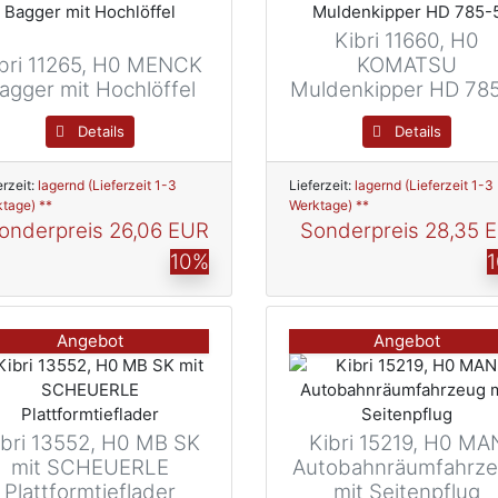
Kibri 11660, H0
bri 11265, H0 MENCK
KOMATSU
agger mit Hochlöffel
Muldenkipper HD 78
Details
Details
erzeit:
lagernd (Lieferzeit 1-3
Lieferzeit:
lagernd (Lieferzeit 1-3
tage) **
Werktage) **
onderpreis
26,06 EUR
Sonderpreis
28,35 
10%
Angebot
Angebot
ibri 13552, H0 MB SK
Kibri 15219, H0 MA
mit SCHEUERLE
Autobahnräumfahrz
Plattformtieflader
mit Seitenpflug