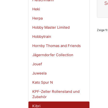
S
Heki
Herpa
Hobby Master Limited
Zeige
1
Hobbytrain
Hornby Thomas and Friends
Jägerndorfer Collection
Jouef
Juweela
Kato Spur N
KPF-Zeller Rollenstand und
Zubehör
Kibri