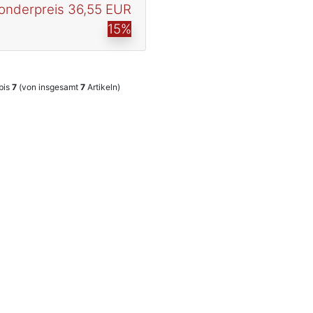
onderpreis
36,55 EUR
15%
bis
7
(von insgesamt
7
Artikeln)