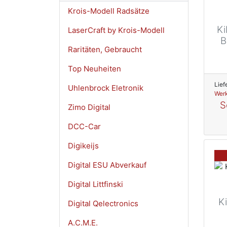
Krois-Modell Radsätze
Ki
LaserCraft by Krois-Modell
B
Raritäten, Gebraucht
Top Neuheiten
Lief
Uhlenbrock Eletronik
Werk
S
Zimo Digital
DCC-Car
Digikeijs
Digital ESU Abverkauf
Digital Littfinski
K
Digital Qelectronics
A.C.M.E.