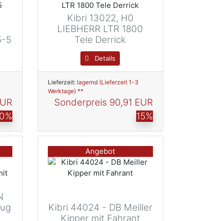
Kibri 13022, H0
LIEBHERR LTR 1800
5-5
Tele Derrick
Details
Lieferzeit:
lagernd (Lieferzeit 1-3
Werktage) **
EUR
Sonderpreis
90,91 EUR
10%
15%
Angebot
N
eug
Kibri 44024 - DB Meiller
Kipper mit Fahrant