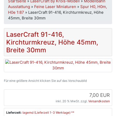
Startseite
»
LaserCraft by Krois-Modell
»
Modellbahn
Ausstattung
»
Feine Laser Miniaturen
»
Spur H0, H0m,
H0e 1:87
»
LaserCraft 91-416, Kirchturmkreuz, Höhe
45mm, Breite 30mm
LaserCraft 91-416,
Kirchturmkreuz, Höhe 45mm,
Breite 30mm
Für eine größere Ansicht klicken Sie auf das Vorschaubild
7,00 EUR
inkl. 20 % MwSt. zzgl.
Versandkosten
Lieferzeit:
lagernd (Lieferzeit 1-3 Werktage) **