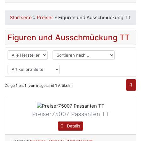
Startseite
»
Preiser
»
Figuren und Ausschmückung TT
Figuren und Ausschmückung TT
1
Zeige
1
bis
1
(von insgesamt
1
Artikeln)
Preiser75007 Passanten TT
Details