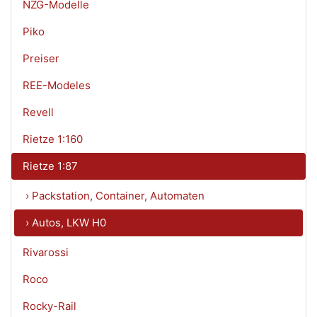
NZG-Modelle
Piko
Preiser
REE-Modeles
Revell
Rietze 1:160
Rietze 1:87
› Packstation, Container, Automaten
› Autos, LKW H0
Rivarossi
Roco
Rocky-Rail