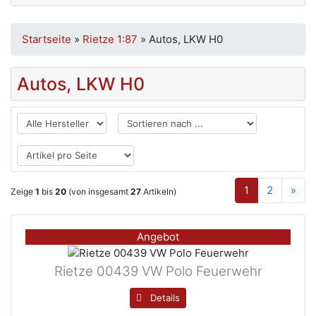
Startseite
»
Rietze 1:87
»
Autos, LKW H0
Autos, LKW H0
1
2
»
Zeige
1
bis
20
(von insgesamt
27
Artikeln)
Angebot
Rietze 00439 VW Polo Feuerwehr
Details