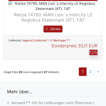
Rietze 74760, MAN Lion´s Intercity LE
Regiobus Steiermark (AT), 1:87
Details
Lieferzeit:
lagernd (Lieferzeit 1-3 Werktage) **
Sonderpreis
35,11 EUR
12%
1
2
»
Zeige
1
bis
20
(von insgesamt
27
Artikeln)
Mehr über...
Versand (** Gilt für Lieferungen nach Österreich.)