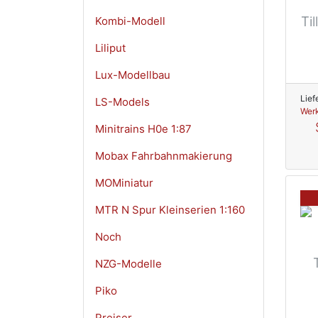
Ti
Kombi-Modell
Liliput
Lux-Modellbau
Lief
LS-Models
Werk
Minitrains H0e 1:87
Mobax Fahrbahnmakierung
MOMiniatur
MTR N Spur Kleinserien 1:160
Noch
NZG-Modelle
Piko
Preiser