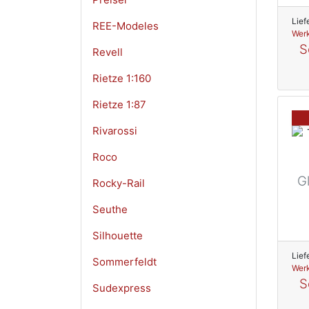
Lief
REE-Modeles
Werk
S
Revell
Rietze 1:160
Rietze 1:87
Rivarossi
Roco
G
Rocky-Rail
Seuthe
Silhouette
Lief
Sommerfeldt
Werk
S
Sudexpress