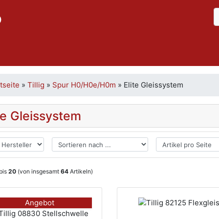
p
tseite
»
Tillig
»
Spur H0/H0e/H0m
»
Elite Gleissystem
te Gleissystem
bis
20
(von insgesamt
64
Artikeln)
Angebot