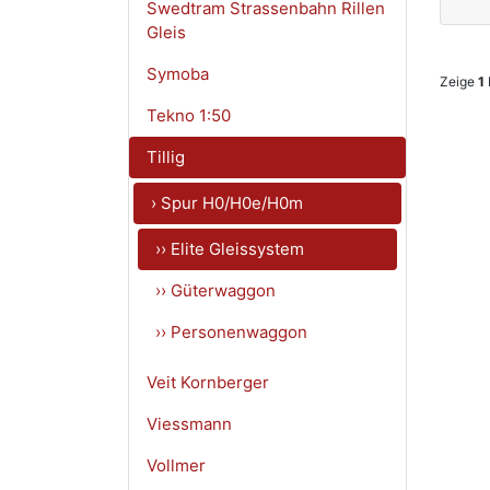
Swedtram Strassenbahn Rillen
Gleis
Symoba
Zeige
1
Tekno 1:50
Tillig
› Spur H0/H0e/H0m
›› Elite Gleissystem
›› Güterwaggon
›› Personenwaggon
Veit Kornberger
Viessmann
Vollmer