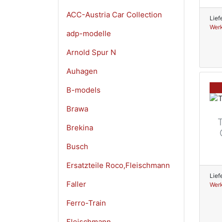
ACC-Austria Car Collection
Lief
Werk
adp-modelle
Arnold Spur N
Auhagen
B-models
Brawa
Brekina
Busch
Ersatzteile Roco,Fleischmann
Lief
Faller
Werk
Ferro-Train
Fleischmann