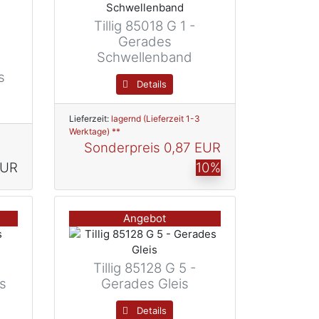
Tillig 85018 G 1 -
Gerades
Schwellenband
s
Details
Lieferzeit:
lagernd (Lieferzeit 1-3
Werktage) **
Sonderpreis
0,87 EUR
EUR
10%
Angebot
Tillig 85128 G 5 -
is
Gerades Gleis
Details