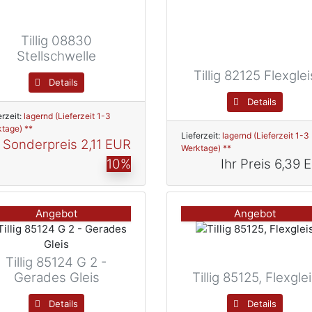
Tillig 08830
Stellschwelle
Tillig 82125 Flexglei
Details
Details
erzeit:
lagernd (Lieferzeit 1-3
tage) **
Lieferzeit:
lagernd (Lieferzeit 1-3
Sonderpreis
2,11 EUR
Werktage) **
10%
Ihr Preis
6,39 
Angebot
Angebot
Tillig 85124 G 2 -
Gerades Gleis
Tillig 85125, Flexgle
Details
Details