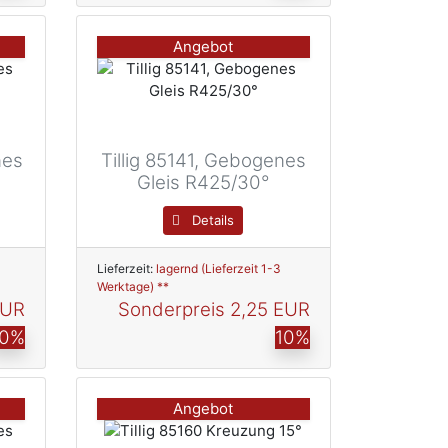
Angebot
nes
Tillig 85141, Gebogenes
Gleis R425/30°
Details
Lieferzeit:
lagernd (Lieferzeit 1-3
Werktage) **
EUR
Sonderpreis
2,25 EUR
10%
10%
Angebot