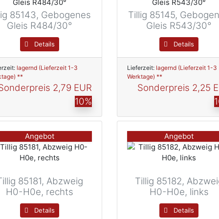
llig 85143, Gebogenes
Tillig 85145, Geboge
Gleis R484/30°
Gleis R543/30°
Details
Details
erzeit:
lagernd (Lieferzeit 1-3
Lieferzeit:
lagernd (Lieferzeit 1-3
tage) **
Werktage) **
Sonderpreis
2,79 EUR
Sonderpreis
2,25 
10%
Angebot
Angebot
Tillig 85181, Abzweig
Tillig 85182, Abzwe
H0-H0e, rechts
H0-H0e, links
Details
Details