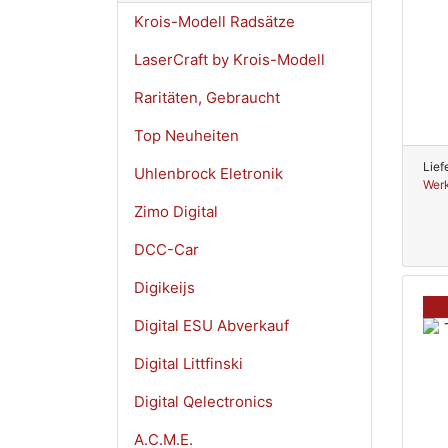
Krois-Modell Radsätze
LaserCraft by Krois-Modell
Raritäten, Gebraucht
Top Neuheiten
Lief
Uhlenbrock Eletronik
Werk
Zimo Digital
DCC-Car
Digikeijs
Digital ESU Abverkauf
Digital Littfinski
Digital Qelectronics
A.C.M.E.