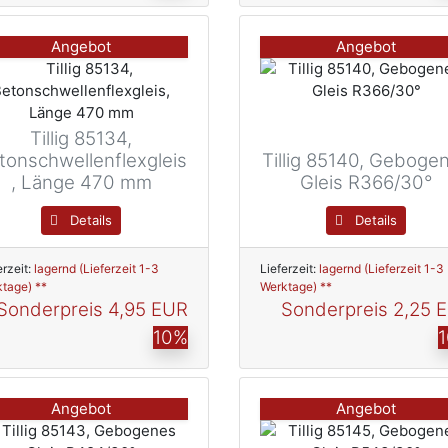
Angebot
Angebot
Tillig 85134,
tonschwellenflexgleis
Tillig 85140, Geboge
, Länge 470 mm
Gleis R366/30°
Details
Details
erzeit:
lagernd (Lieferzeit 1-3
Lieferzeit:
lagernd (Lieferzeit 1-3
tage) **
Werktage) **
Sonderpreis
4,95 EUR
Sonderpreis
2,25 
10%
Angebot
Angebot