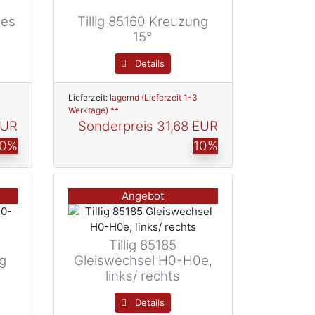
nes
Tillig 85160 Kreuzung
15°
Details
Lieferzeit:
lagernd (Lieferzeit 1-3
Werktage) **
EUR
Sonderpreis
31,68 EUR
10%
10%
Angebot
Tillig 85185
ig
Gleiswechsel H0-H0e,
links/ rechts
Details