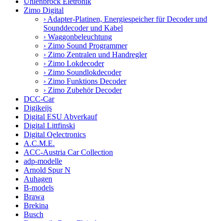
Uhlenbrock Eletronik
Zimo Digital
› Adapter-Platinen, Energiespeicher für Decoder und
Sounddecoder und Kabel
› Waggonbeleuchtung
› Zimo Sound Programmer
› Zimo Zentralen und Handregler
› Zimo Lokdecoder
› Zimo Soundlokdecoder
› Zimo Funktions Decoder
› Zimo Zubehör Decoder
DCC-Car
Digikeijs
Digital ESU Abverkauf
Digital Littfinski
Digital Qelectronics
A.C.M.E.
ACC-Austria Car Collection
adp-modelle
Arnold Spur N
Auhagen
B-models
Brawa
Brekina
Busch