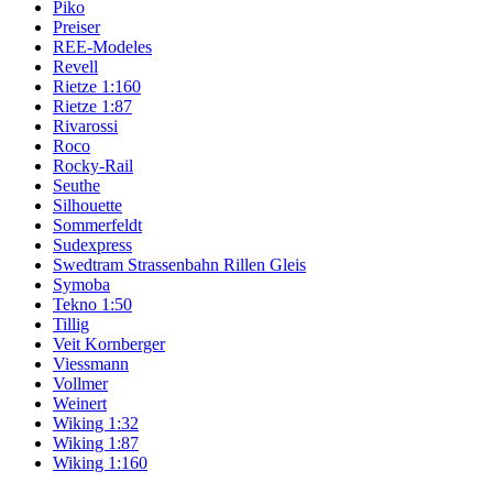
Piko
Preiser
REE-Modeles
Revell
Rietze 1:160
Rietze 1:87
Rivarossi
Roco
Rocky-Rail
Seuthe
Silhouette
Sommerfeldt
Sudexpress
Swedtram Strassenbahn Rillen Gleis
Symoba
Tekno 1:50
Tillig
Veit Kornberger
Viessmann
Vollmer
Weinert
Wiking 1:32
Wiking 1:87
Wiking 1:160