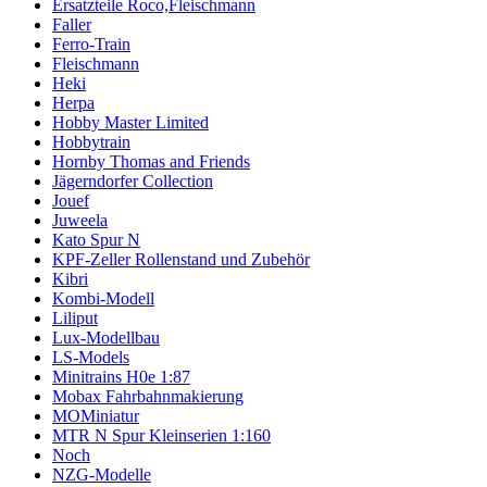
Ersatzteile Roco,Fleischmann
Faller
Ferro-Train
Fleischmann
Heki
Herpa
Hobby Master Limited
Hobbytrain
Hornby Thomas and Friends
Jägerndorfer Collection
Jouef
Juweela
Kato Spur N
KPF-Zeller Rollenstand und Zubehör
Kibri
Kombi-Modell
Liliput
Lux-Modellbau
LS-Models
Minitrains H0e 1:87
Mobax Fahrbahnmakierung
MOMiniatur
MTR N Spur Kleinserien 1:160
Noch
NZG-Modelle