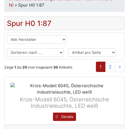
N)
»
Spur H0 1:87
Spur H0 1:87
1
2
»
Zeige
1
bis
20
(von insgesamt
30
Artikeln)
Krois-Modell 6045, Österreichische
Industrieleuchte, LED weiß
Details