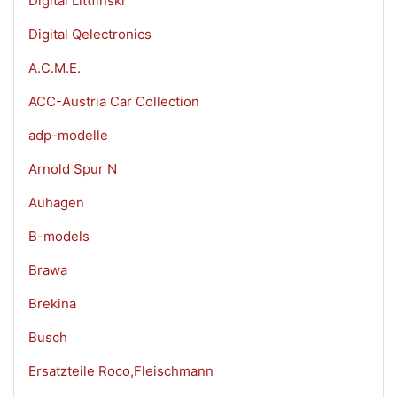
Digital Littfinski
Digital Qelectronics
A.C.M.E.
ACC-Austria Car Collection
adp-modelle
Arnold Spur N
Auhagen
B-models
Brawa
Brekina
Busch
Ersatzteile Roco,Fleischmann