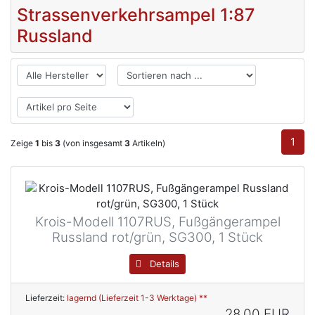
Strassenverkehrsampel 1:87
Russland
1
Zeige
1
bis
3
(von insgesamt
3
Artikeln)
Krois-Modell 1107RUS, Fußgängerampel
Russland rot/grün, SG300, 1 Stück
Details
Lieferzeit:
lagernd (Lieferzeit 1-3 Werktage) **
28,00 EUR