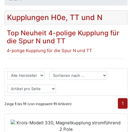
Kupplungen H0e, TT und N
Top Neuheit 4-polige Kupplung für
die Spur N und TT
4-polige Kupplung für die Spur N und TT
1
Zeige
1
bis
11
(von insgesamt
11
Artikeln)