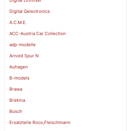
Digital Littfinski
Digital Qelectronics
A.C.M.E.
ACC-Austria Car Collection
adp-modelle
Arnold Spur N
Auhagen
B-models
Brawa
Brekina
Busch
Ersatzteile Roco,Fleischmann