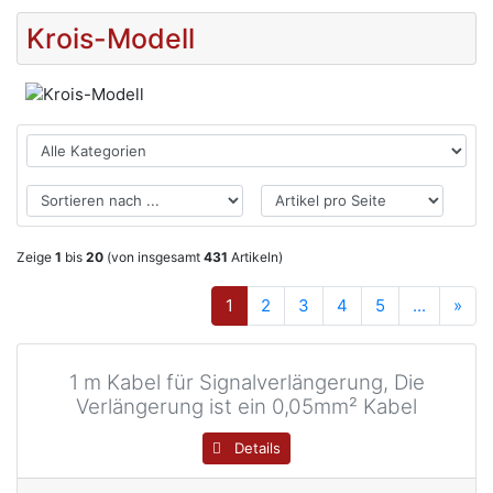
Krois-Modell
Zeige
1
bis
20
(von insgesamt
431
Artikeln)
1
2
3
4
5
...
»
1 m Kabel für Signalverlängerung, Die
Verlängerung ist ein 0,05mm² Kabel
Details