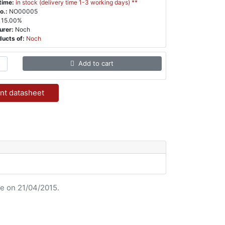
time:
in stock (delivery time 1-3 working days) **
o.:
NO00005
15.00%
urer:
Noch
ucts of:
Noch
Add to cart
nt datasheet
e on 21/04/2015.