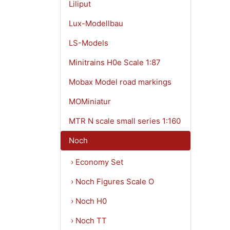
Liliput
Lux-Modellbau
LS-Models
Minitrains H0e Scale 1:87
Mobax Model road markings
MOMiniatur
MTR N scale small series 1:160
Noch
› Economy Set
› Noch Figures Scale O
› Noch H0
› Noch TT