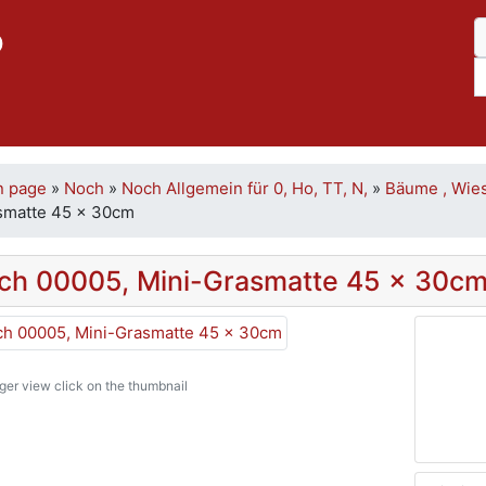
p
n page
»
Noch
»
Noch Allgemein für 0, Ho, TT, N,
»
Bäume , Wies
smatte 45 x 30cm
ch 00005, Mini-Grasmatte 45 x 30c
rger view click on the thumbnail