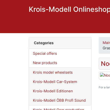
Krois-Modell Onlinesho
Mai
Categories
Gra
Special offers
No
New products
Krois model wheelsets
Krois-Modell Car-System
For a la
Krois-Modell Editionen
Krois-Modell ÖBB Profi Sound
Krois-Modell Own production